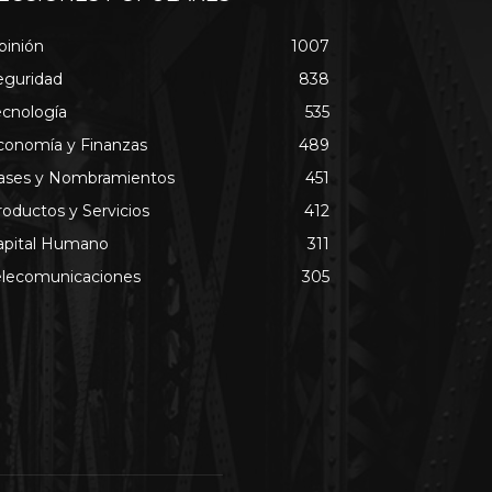
pinión
1007
eguridad
838
ecnología
535
conomía y Finanzas
489
ases y Nombramientos
451
roductos y Servicios
412
apital Humano
311
elecomunicaciones
305