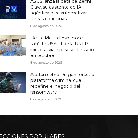
ASUS lanza la beta de Zenni
Claw, su asistente de IA
agéntica para automatizar
tareas cotidianas
8 de agosto de 2026
De La Plata al espacio: el
satélite USAT 1 de la UNLP
inició su viaje para ser lanzado
en octubre
8 de agosto de 2026
Alertan sobre DragonForce, la
plataforma criminal que
redefine el negocio del
ransomware
8 de agosto de 2026
ECCIONES POPULARES