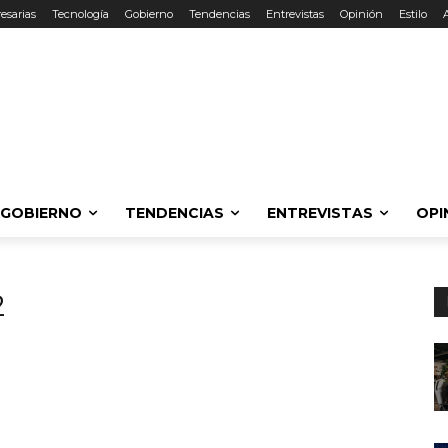
esarias
Tecnología
Gobierno
Tendencias
Entrevistas
Opinión
Estilo
GOBIERNO
TENDENCIAS
ENTREVISTAS
OPI
2