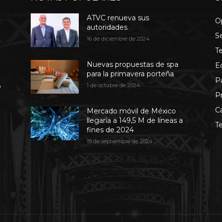
ATVC renueva sus
O
autoridades
S
16 de diciembre de 2024
T
Nuevas propuestas de spa
E
para la primavera porteña
P
b
1 de octubre de 2024
P
C
Mercado móvil de México
llegaría a 149,5 M de líneas a
T
fines de 2024
19 de septiembre de 2024