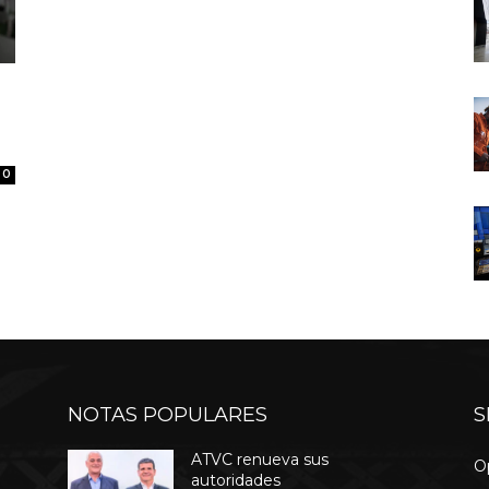
0
NOTAS POPULARES
S
ATVC renueva sus
O
autoridades