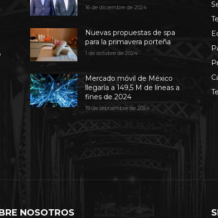
S
16 de diciembre de 2024
T
Nuevas propuestas de spa
E
para la primavera porteña
P
b
1 de octubre de 2024
P
C
Mercado móvil de México
llegaría a 149,5 M de líneas a
T
fines de 2024
19 de septiembre de 2024
BRE NOSOTROS
S