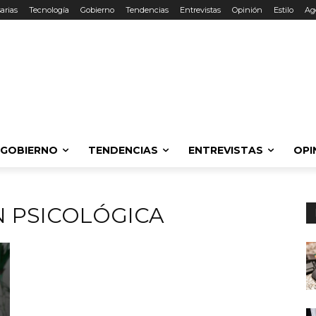
arias
Tecnología
Gobierno
Tendencias
Entrevistas
Opinión
Estilo
Ag
GOBIERNO
TENDENCIAS
ENTREVISTAS
OPI
 PSICOLÓGICA