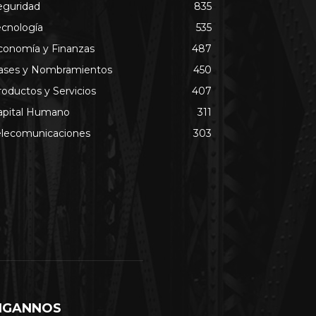
eguridad
835
ecnología
535
conomía y Finanzas
487
ases y Nombramientos
450
roductos y Servicios
407
apital Humano
311
elecomunicaciones
303
IGANNOS