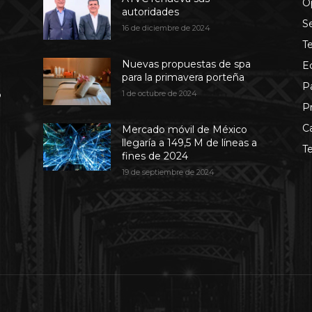
O
autoridades
S
16 de diciembre de 2024
T
Nuevas propuestas de spa
E
para la primavera porteña
P
b
1 de octubre de 2024
P
C
Mercado móvil de México
llegaría a 149,5 M de líneas a
T
fines de 2024
19 de septiembre de 2024