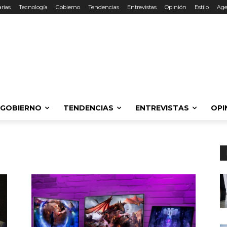
rias
Tecnología
Gobierno
Tendencias
Entrevistas
Opinión
Estilo
Ag
GOBIERNO
TENDENCIAS
ENTREVISTAS
OPI