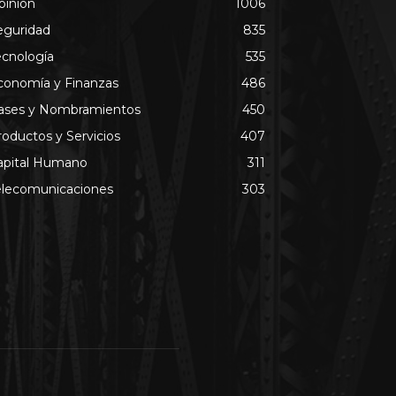
pinión
1006
eguridad
835
ecnología
535
conomía y Finanzas
486
ases y Nombramientos
450
roductos y Servicios
407
apital Humano
311
elecomunicaciones
303