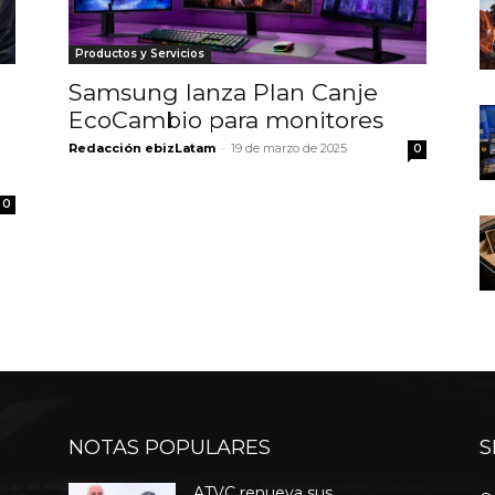
Productos y Servicios
Samsung lanza Plan Canje
EcoCambio para monitores
Redacción ebizLatam
-
19 de marzo de 2025
0
0
NOTAS POPULARES
S
ATVC renueva sus