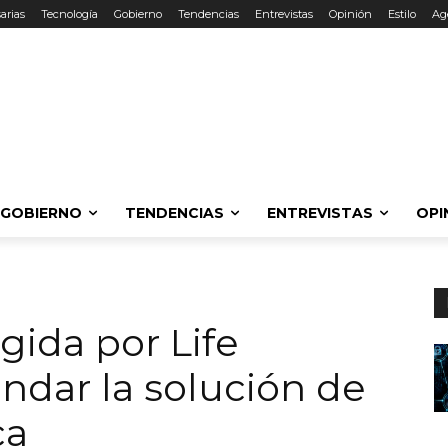
arias
Tecnología
Gobierno
Tendencias
Entrevistas
Opinión
Estilo
Ag
GOBIERNO
TENDENCIAS
ENTREVISTAS
OPI
gida por Life
ndar la solución de
ca