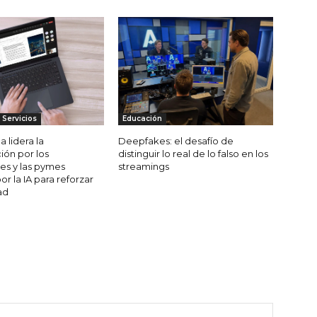
 Servicios
Educación
 lidera la
Deepfakes: el desafío de
ón por los
distinguir lo real de lo falso en los
es y las pymes
streamings
r la IA para reforzar
ad