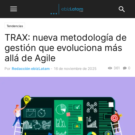
Tendencias
TRAX: nueva metodología de
gestión que evoluciona más
allá de Agile
361
0
Por
Redacción ebizLatam
-
16 de noviembre de 2025