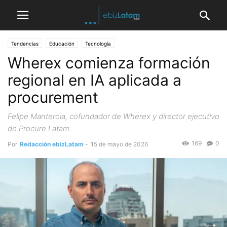
Tendencias
Educación
Tecnología
Wherex comienza formación
regional en IA aplicada a
procurement
Felipe Manterola, cofundador de Wherex y director ejecutivo
de Procure Latam.
169
0
Por
Redacción ebizLatam
-
15 de mayo de 2026