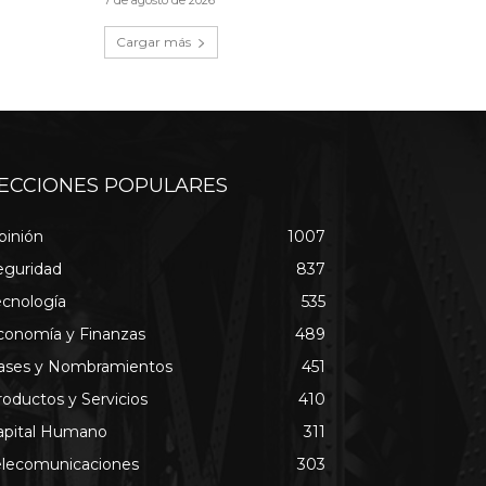
Cargar más
ECCIONES POPULARES
pinión
1007
eguridad
837
ecnología
535
conomía y Finanzas
489
ases y Nombramientos
451
roductos y Servicios
410
apital Humano
311
elecomunicaciones
303