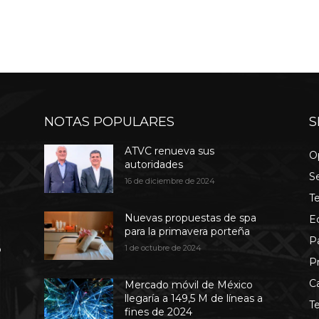
NOTAS POPULARES
S
ATVC renueva sus
O
autoridades
S
16 de diciembre de 2024
T
Nuevas propuestas de spa
E
para la primavera porteña
P
b
1 de octubre de 2024
P
C
Mercado móvil de México
llegaría a 149,5 M de líneas a
T
fines de 2024