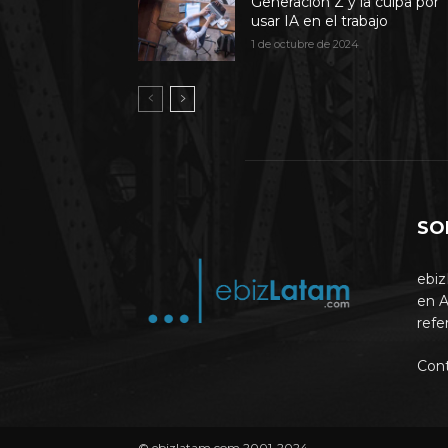
Generación Z y la culpa por
usar IA en el trabajo
1 de octubre de 2024
SO
ebiz
en A
refe
Con
© ebizlatam.com 2001-2024