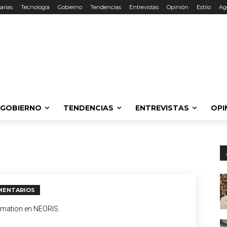
arias
Tecnología
Gobierno
Tendencias
Entrevistas
Opinión
Estilo
Ag
GOBIERNO
TENDENCIAS
ENTREVISTAS
OPI
MENTARIOS
rmation en NEORIS.