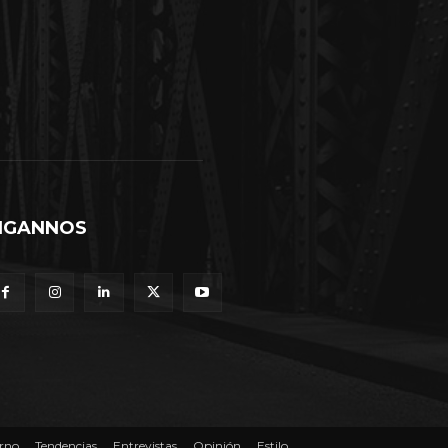
IGANNOS
rno
Tendencias
Entrevistas
Opinión
Estilo