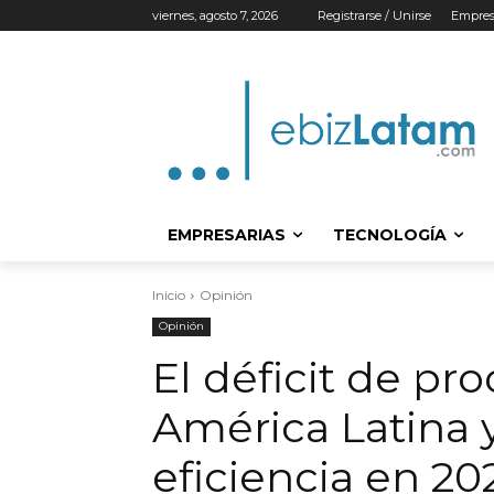
viernes, agosto 7, 2026
Registrarse / Unirse
Empres
EMPRESARIAS
TECNOLOGÍA
Inicio
Opinión
Opinión
El déficit de pr
América Latina y
eficiencia en 20