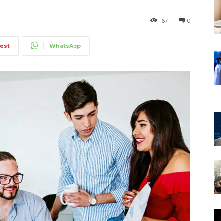
167
0
rest
WhatsApp