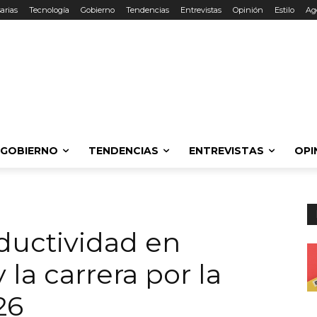
arias
Tecnología
Gobierno
Tendencias
Entrevistas
Opinión
Estilo
Ag
GOBIERNO
TENDENCIAS
ENTREVISTAS
OPI
oductividad en
 la carrera por la
26