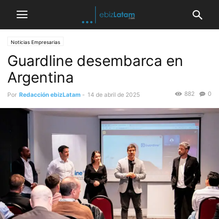
Noticias Empresarias
Guardline desembarca en
Argentina
882
0
Por
Redacción ebizLatam
-
14 de abril de 2025