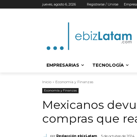
jueves, agosto 6, 2026
Registrarse / Unirse
Empresa
EMPRESARIAS
TECNOLOGÍA
Inicio
Economía y Finanzas
Economía y Finanzas
Mexicanos devue
compras que rea
por
Redacción ebizLatam
5 de octubre de 2024