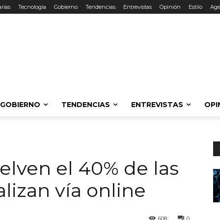
rias
Tecnología
Gobierno
Tendencias
Entrevistas
Opinión
Estilo
Ag
GOBIERNO
TENDENCIAS
ENTREVISTAS
OPI
lven el 40% de las
lizan vía online
608
0