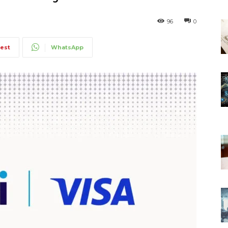
96
0
rest
WhatsApp