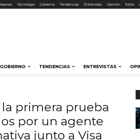
esarias
Tecnología
Gobierno
Tendencias
Entrevistas
Opinión
Estilo
GOBIERNO
TENDENCIAS
ENTREVISTAS
OPI
la primera prueba
dos por un agente
ativa junto a Visa