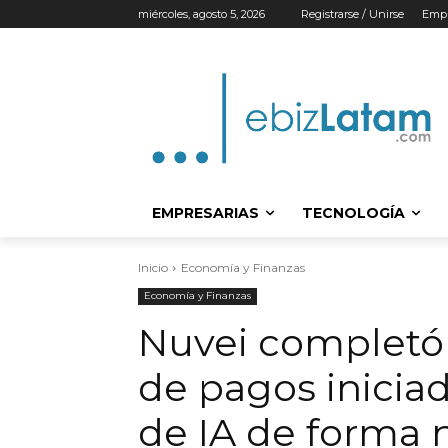
miércoles, agosto 5, 2026
Registrarse / Unirse
Empr
EMPRESARIAS
TECNOLOGÍA
Inicio
Economía y Finanzas
Economía y Finanzas
Nuvei completó 
de pagos inicia
de IA de forma n