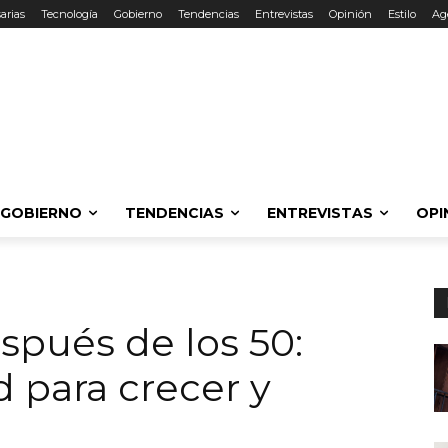
arias
Tecnología
Gobierno
Tendencias
Entrevistas
Opinión
Estilo
Ag
GOBIERNO
TENDENCIAS
ENTREVISTAS
OPI
spués de los 50:
 para crecer y