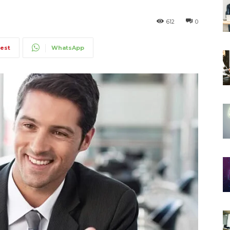
612
0
rest
WhatsApp