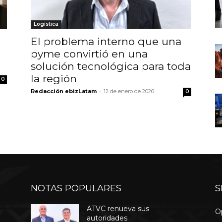
Logística
El problema interno que una
pyme convirtió en una
solución tecnológica para toda
la región
0
Redacción ebizLatam
-
12 de enero de 2026
0
NOTAS POPULARES
S
ATVC renueva sus
O
autoridades