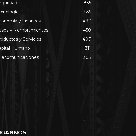
eguridad
835
ecnología
535
conomía y Finanzas
487
ases y Nombramientos
450
roductos y Servicios
407
apital Humano
311
elecomunicaciones
303
IGANNOS