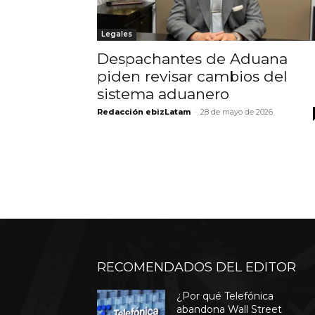
Legales
Despachantes de Aduana
piden revisar cambios del
sistema aduanero
Redacción ebizLatam
-
28 de mayo de 2026
RECOMENDADOS DEL EDITOR
¿Por qué Telefónica
abandona Wall Street