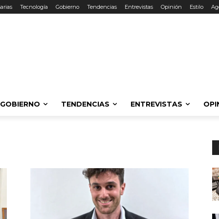
arias
Tecnología
Gobierno
Tendencias
Entrevistas
Opinión
Estilo
Ag
GOBIERNO
TENDENCIAS
ENTREVISTAS
OPI