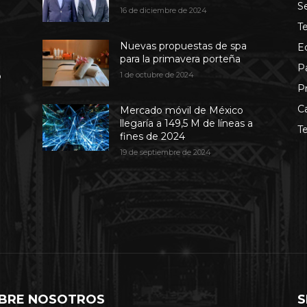
S
16 de diciembre de 2024
T
Nuevas propuestas de spa
E
para la primavera porteña
P
b
1 de octubre de 2024
P
C
Mercado móvil de México
llegaría a 149,5 M de líneas a
T
fines de 2024
19 de septiembre de 2024
BRE NOSOTROS
S