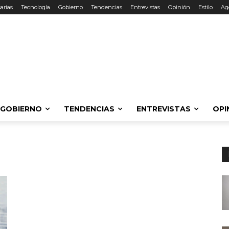
arias
Tecnología
Gobierno
Tendencias
Entrevistas
Opinión
Estilo
Ag
GOBIERNO
TENDENCIAS
ENTREVISTAS
OPI