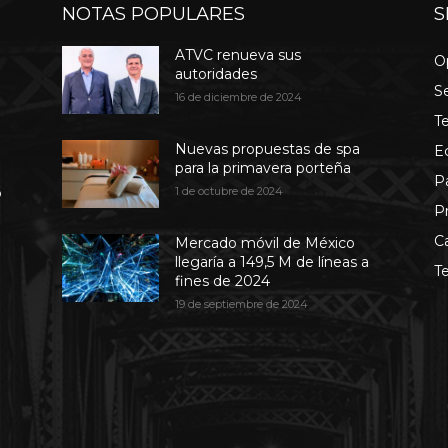
NOTAS POPULARES
S
ATVC renueva sus
O
autoridades
S
16 de diciembre de 2024
T
Nuevas propuestas de spa
E
para la primavera porteña
P
b
1 de octubre de 2024
P
C
Mercado móvil de México
llegaría a 149,5 M de líneas a
T
fines de 2024
19 de septiembre de 2024