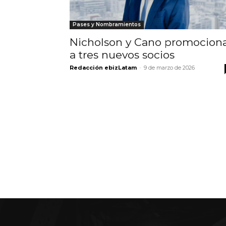
Pases y Nombramientos
Nicholson y Cano promocion
a tres nuevos socios
Redacción ebizLatam
-
9 de marzo de 2026