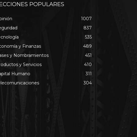
ECCIONES POPULARES
pinión
1007
eguridad
837
ecnología
535
conomía y Finanzas
489
ases y Nombramientos
451
roductos y Servicios
410
apital Humano
311
elecomunicaciones
304