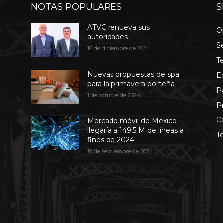
NOTAS POPULARES
S
ATVC renueva sus
O
autoridades
S
16 de diciembre de 2024
T
Nuevas propuestas de spa
E
para la primavera porteña
P
b
1 de octubre de 2024
P
C
Mercado móvil de México
llegaría a 149,5 M de líneas a
T
fines de 2024
19 de septiembre de 2024