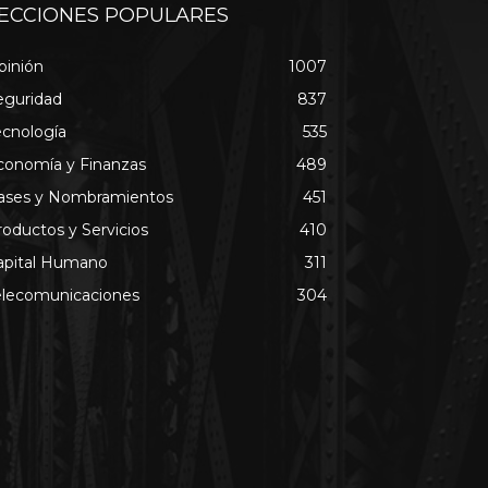
ECCIONES POPULARES
pinión
1007
eguridad
837
ecnología
535
conomía y Finanzas
489
ases y Nombramientos
451
roductos y Servicios
410
apital Humano
311
elecomunicaciones
304