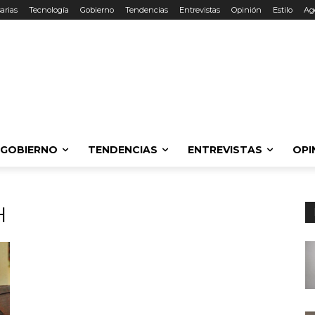
arias
Tecnología
Gobierno
Tendencias
Entrevistas
Opinión
Estilo
Ag
GOBIERNO
TENDENCIAS
ENTREVISTAS
OPI
H