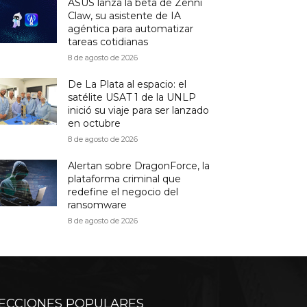
ASUS lanza la beta de Zenni
Claw, su asistente de IA
agéntica para automatizar
tareas cotidianas
8 de agosto de 2026
De La Plata al espacio: el
satélite USAT 1 de la UNLP
inició su viaje para ser lanzado
en octubre
8 de agosto de 2026
Alertan sobre DragonForce, la
plataforma criminal que
redefine el negocio del
ransomware
8 de agosto de 2026
ECCIONES POPULARES