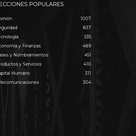
ECCIONES POPULARES
pinión
1007
eguridad
837
ecnología
535
conomía y Finanzas
489
ases y Nombramientos
451
roductos y Servicios
410
apital Humano
311
elecomunicaciones
304