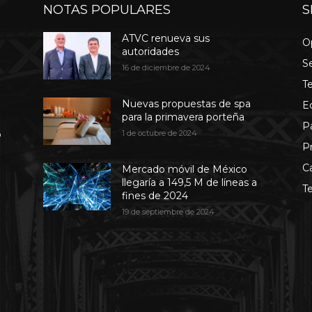
NOTAS POPULARES
S
ATVC renueva sus
O
autoridades
S
16 de diciembre de 2024
T
Nuevas propuestas de spa
E
para la primavera porteña
P
b
1 de octubre de 2024
P
C
Mercado móvil de México
llegaría a 149,5 M de líneas a
T
fines de 2024
19 de septiembre de 2024