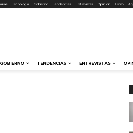
arias
Tecnología
Gobierno
Tendencias
Entrevistas
Opinión
Estilo
Ag
GOBIERNO
TENDENCIAS
ENTREVISTAS
OPI