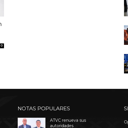
m
0
NOTAS POPULARES
S
ATVC renueva sus
O
autoridades