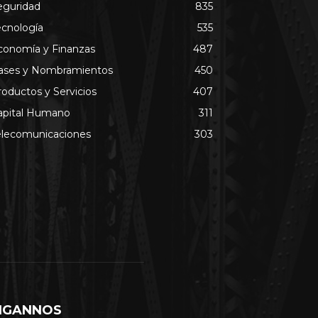
eguridad
835
ecnología
535
conomía y Finanzas
487
ases y Nombramientos
450
roductos y Servicios
407
apital Humano
311
elecomunicaciones
303
IGANNOS