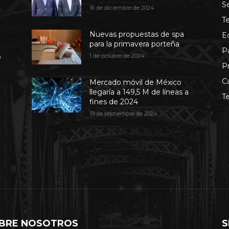
S
16 de diciembre de 2024
T
Nuevas propuestas de spa
E
para la primavera porteña
P
b
1 de octubre de 2024
P
C
Mercado móvil de México
llegaría a 149,5 M de líneas a
T
fines de 2024
19 de septiembre de 2024
BRE NOSOTROS
S