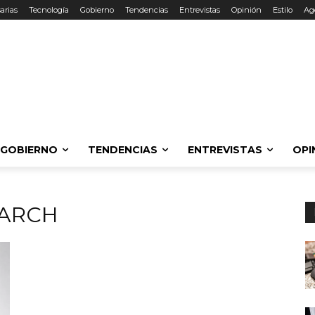
arias
Tecnología
Gobierno
Tendencias
Entrevistas
Opinión
Estilo
Ag
GOBIERNO
TENDENCIAS
ENTREVISTAS
OPI
EARCH