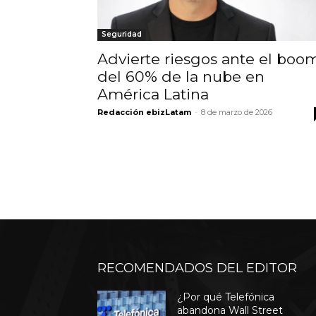
Seguridad
Advierte riesgos ante el boo
del 60% de la nube en
América Latina
Redacción ebizLatam
-
8 de marzo de 2026
RECOMENDADOS DEL EDITOR
¿Por qué Telefónica
abandona Wall Street