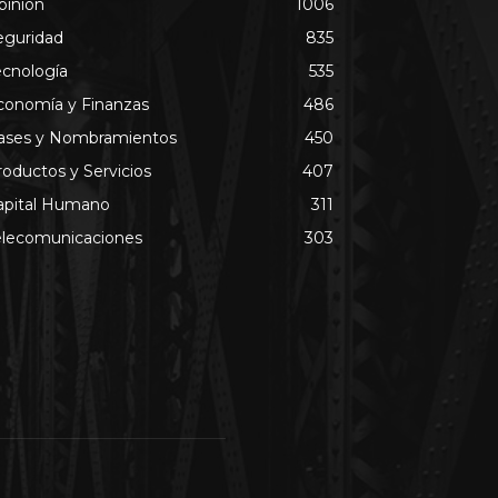
pinión
1006
eguridad
835
ecnología
535
conomía y Finanzas
486
ases y Nombramientos
450
roductos y Servicios
407
apital Humano
311
elecomunicaciones
303