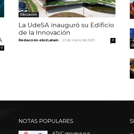
Educación
La UdeSA inauguró su Edificio
de la Innovación
A
Redacción ebizLatam
-
23 de marzo de 2025
0
0
NOTAS POPULARES
S
ATVC renueva sus