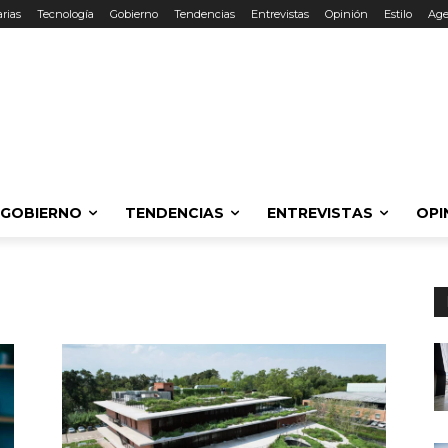
rias
Tecnología
Gobierno
Tendencias
Entrevistas
Opinión
Estilo
Ag
GOBIERNO
TENDENCIAS
ENTREVISTAS
OPI