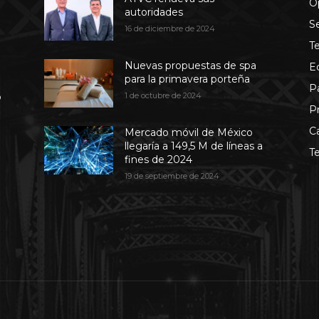
O
autoridades
S
16 de diciembre de 2024
T
Nuevas propuestas de spa
E
para la primavera porteña
P
b
1 de octubre de 2024
P
C
Mercado móvil de México
llegaría a 149,5 M de líneas a
T
fines de 2024
19 de septiembre de 2024