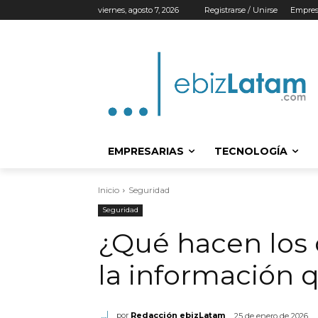
viernes, agosto 7, 2026
Registrarse / Unirse
Empres
EMPRESARIAS
TECNOLOGÍA
Inicio
Seguridad
Seguridad
¿Qué hacen los 
la información 
por
Redacción ebizLatam
25 de enero de 2026