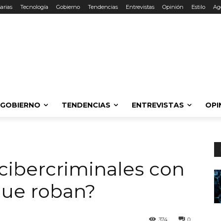
arias
Tecnología
Gobierno
Tendencias
Entrevistas
Opinión
Estilo
Ag
GOBIERNO
TENDENCIAS
ENTREVISTAS
OPI
cibercriminales con
que roban?
374
0