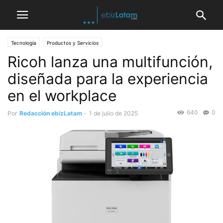
Tecnología
Productos y Servicios
Ricoh lanza una multifunción,
diseñada para la experiencia
en el workplace
640
0
Por
Redacción ebizLatam
-
1 de julio de 2025