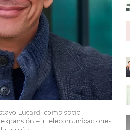
ustavo Lucardi como socio
su expansión en telecomunicaciones
la región.