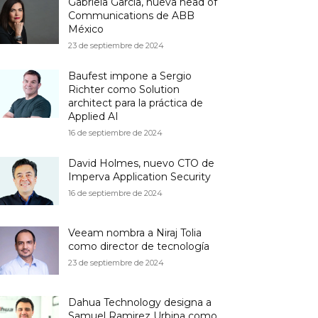
Gabriela García, nueva head of
Communications de ABB
México
23 de septiembre de 2024
Baufest impone a Sergio
Richter como Solution
architect para la práctica de
Applied AI
16 de septiembre de 2024
David Holmes, nuevo CTO de
Imperva Application Security
16 de septiembre de 2024
Veeam nombra a Niraj Tolia
como director de tecnología
23 de septiembre de 2024
Dahua Technology designa a
Samuel Ramirez Urbina como