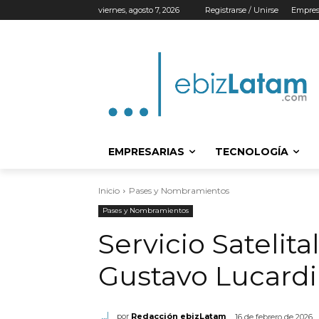
viernes, agosto 7, 2026
Registrarse / Unirse
Empres
EMPRESARIAS
TECNOLOGÍA
Inicio
Pases y Nombramientos
Pases y Nombramientos
Servicio Satelita
Gustavo Lucardi
por
Redacción ebizLatam
16 de febrero de 2026