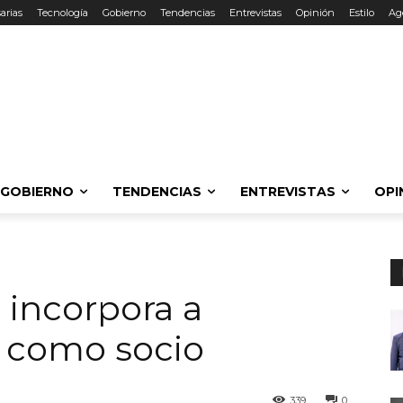
arias
Tecnología
Gobierno
Tendencias
Entrevistas
Opinión
Estilo
Ag
GOBIERNO
TENDENCIAS
ENTREVISTAS
OPI
l incorpora a
 como socio
339
0