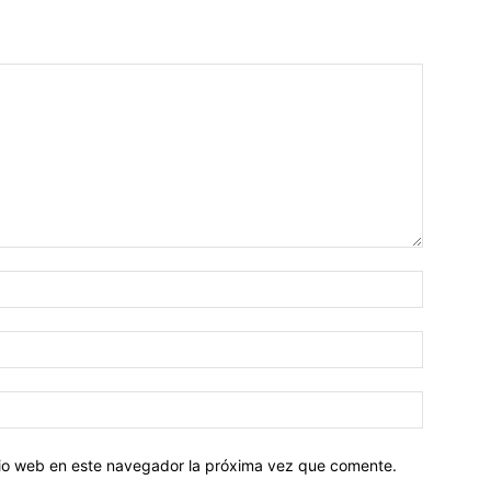
Nombre:
Correo
electróni
Sitio
web:
itio web en este navegador la próxima vez que comente.