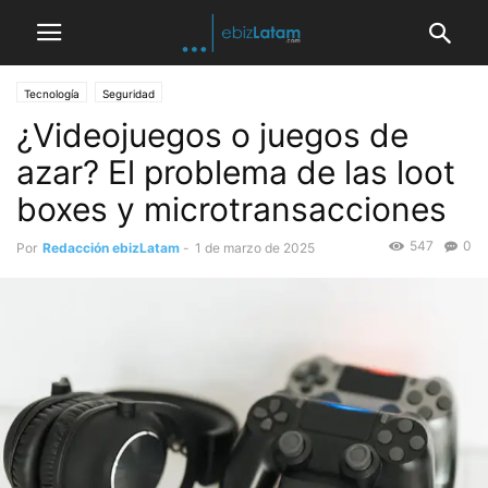
Tecnología
Seguridad
¿Videojuegos o juegos de
azar? El problema de las loot
boxes y microtransacciones
547
0
Por
Redacción ebizLatam
-
1 de marzo de 2025