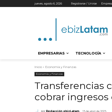
jueves, agosto 6, 2026
Registrarse / Unirse
Empresa
EMPRESARIAS
TECNOLOGÍA
Inicio
Economía y Finanzas
Economía y Finanzas
Transferencias c
cobrar ingresos 
por
Redacción ebizLatam
13 de abril de 2025