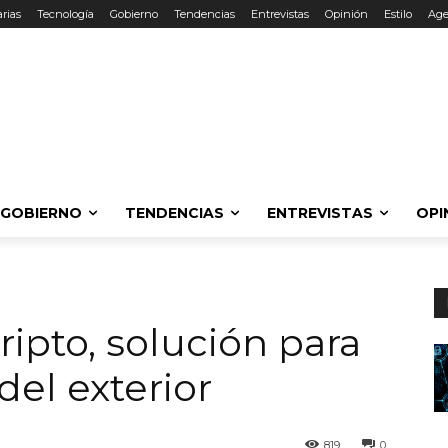
rias
Tecnología
Gobierno
Tendencias
Entrevistas
Opinión
Estilo
Ag
GOBIERNO
TENDENCIAS
ENTREVISTAS
OPI
ripto, solución para
del exterior
819
0