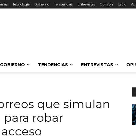
arias
Tecnología
Gobierno
Tendencias
Entrevistas
Opinión
Estilo
Ag
GOBIERNO
TENDENCIAS
ENTREVISTAS
OPI
correos que simulan
 para robar
 acceso