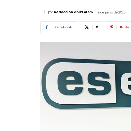
por
Redacción ebizLatam
19 de junio de 2025
Facebook
X
Pinte