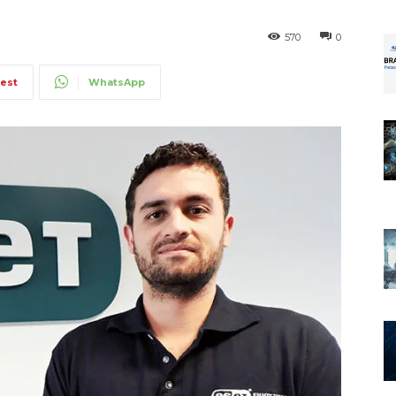
570
0
rest
WhatsApp