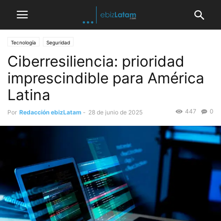
Tecnología
Seguridad
Ciberresiliencia: prioridad
imprescindible para América
Latina
447
0
Por
Redacción ebizLatam
-
28 de junio de 2025