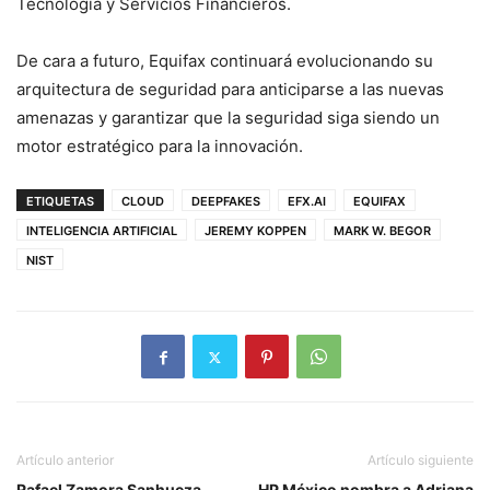
Tecnología y Servicios Financieros.
De cara a futuro, Equifax continuará evolucionando su
arquitectura de seguridad para anticiparse a las nuevas
amenazas y garantizar que la seguridad siga siendo un
motor estratégico para la innovación.
ETIQUETAS
CLOUD
DEEPFAKES
EFX.AI
EQUIFAX
INTELIGENCIA ARTIFICIAL
JEREMY KOPPEN
MARK W. BEGOR
NIST
Artículo anterior
Artículo siguiente
Rafael Zamora Sanhueza
HP México nombra a Adriana