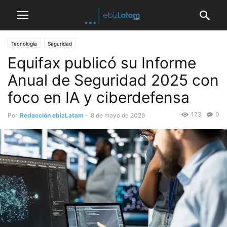
Tecnología
Seguridad
Equifax publicó su Informe
Anual de Seguridad 2025 con
foco en IA y ciberdefensa
173
0
Por
Redacción ebizLatam
-
8 de mayo de 2026