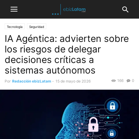
Tecnología
Seguridad
IA Agéntica: advierten sobre
los riesgos de delegar
decisiones críticas a
sistemas autónomos
166
0
Por
Redacción ebizLatam
-
15 de mayo de 2026